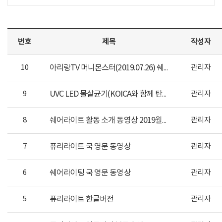
번호
제목
작성자
10
관리자
아리랑TV 머니몬스터(2019.07.26) 쉐어라이트 방영분
9
관리자
UVC LED 물살균기(KOICA와 함께 탄자니아로 영문자막)
8
관리자
쉐어라이트 활동 소개 동영상 2019월6월
7
퓨리라이트 국 영문 동영상
관리자
6
쉐어라이팅 국 영문 동영상
관리자
5
퓨리라이트 한글버전
관리자