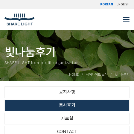
KOREAN
ENGLISH
Tog
빛나눔후기
SHARE LIGHT Non-profit organization
HOME
쉐어라이트 소식
빛나눔후기
공지사항
봉사후기
자료실
CONTACT