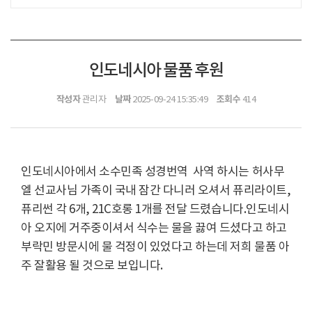
인도네시아 물품 후원
작성자
날짜
조회수
관리자
2025-09-24 15:35:49
414
인도네시아에서 소수민족 성경번역 사역 하시는 허사무
엘 선교사님 가족이 국내 잠간 다니러 오셔서 퓨리라이트,
퓨리썬 각 6개, 21C호롱 1개를 전달 드렸습니다.인도네시
아 오지에 거주중이셔서 식수는 물을 끓여 드셨다고 하고
부락민 방문시에 물 걱정이 있었다고 하는데 저희 물품 아
주 잘활용 될 것으로 보입니다.