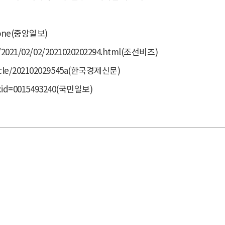
5#none(중앙일보)
ir/2021/02/02/2021020202294.html(조선비즈)
ticle/202102029545a(한국경제신문)
?arcid=0015493240(국민일보)