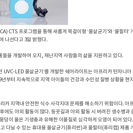
A) CTS 프로그램을 통해 새롭게 목걸이형 ‘물살균기’와 ‘물필터
에 나선다고 3일 밝혔다.
들을 개발하여 오지, 재난지역 사람들의 삶을 지원하고 있다.
동발전 UVC-LED 물살균기’를 개발한 쉐어라이트는 아프리카 탄자니
2019년부터 지속적으로 지역 아이들의 건강과 수인성 질병 상황을 
리카 지역내 안전한 식수 사각지대 문제를 해소하기 위함이다. 아
과 후에도 야외 활동이 많다. 등굣길과 야외 활동 시 버려진 생수병과
의 웅덩이 물은 기생충과 유해한 이물질로 심각하게 오염이 되어 있다
걸고 다닐 수 있는 휴대용 물살균기(퓨리썬)과 물필터(퓨리캡) 제품