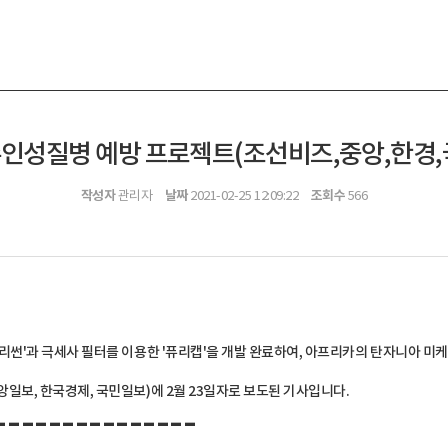
인성질병 예방 프로젝트(조선비즈,중앙,한경,국민
작성자
날짜
조회수
관리자
2021-02-25 12:09:22
566
퓨리썬'과 극세사 필터를 이용한
'퓨리캡'을 개발 완료하여, 아프리카의 탄자니아 미케세
앙일보, 한국경제, 국민일보)에 2월 23일자로 보도된 기사입니다.
---------------