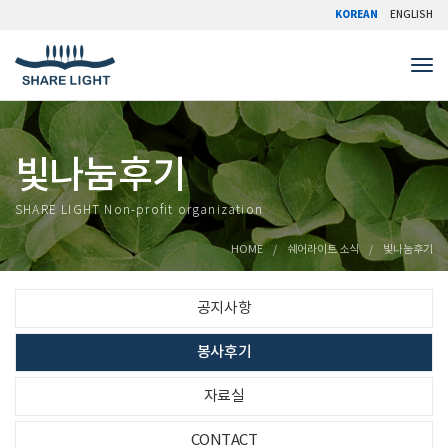
KOREAN
ENGLISH
Tog
빛나눔후기
SHARE LIGHT Non-profit organization
HOME
쉐어라이트 소식
빛나눔후기
공지사항
봉사후기
자료실
CONTACT